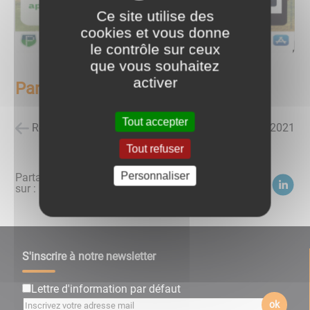
Ce site utilise des
cookies et vous donne
le contrôle sur ceux
que vous souhaitez
activer
Panneaupocket
Tout accepter
Retour à la liste des actualités
posté le
14/10/2021
Tout refuser
Personnaliser
Partagez
sur :
S'inscrire à notre newsletter
Lettre d'information par défaut
ok