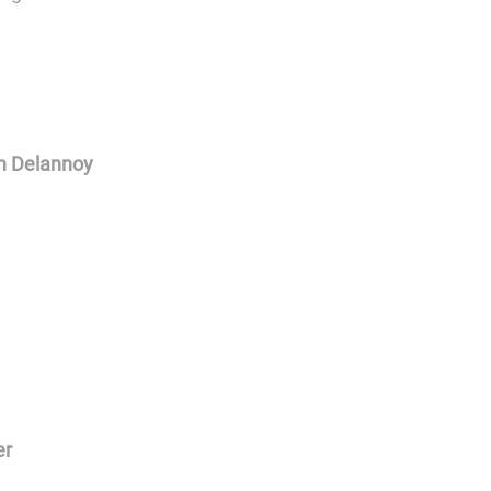
n Delannoy
er