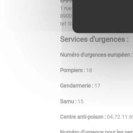
EHPAD (Etablissement Hospita
1 rue du Dr Schweitzer
8900 AVALLON
tel :03.86.34.70.00
Services d'urgences :
Numéro d'urgences européen 
Pompiers :
18
Gendarmerie :
17
Samu :
15
Centre anti-poison :
04.72.11.6
Numéro d'urgence pour les pe