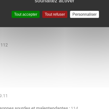
souhaitez activer
lier pour Personnes Âgées Dépendantes)
Tout accepter
Tout refuser
Personnaliser
:
112
9.11
rsonnes sourdes et malentendantes :
114