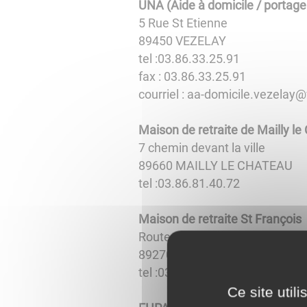
UNA (Aide à domicile / portage
5 Rue St Etienne
89450 VEZELAY
tel :03.86.33.25.91
fax : 03.86.33.25.91
courriel : aa-domicile.vezelay
Maison de retraite de Mailly l
7 chemin devant la ville
89660 MAILLY LE CHATEAU
tel :03.86.81.40.72
Maison de retraite St François
Route de Tonnerre
89270 VERMENTON
tel :03.86.81.52.12
Ce site util