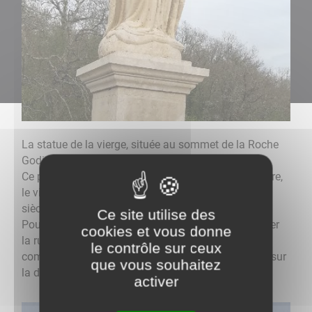
La statue de la vierge, située au sommet de la Roche
Godin, a été érigée le 12 octobre 1856.
Ce point de vue domine le méandre fossile de la Cure,
le village, le château du 13e siècle, le pont du 18e
siècle.
Ce site utilise des
Pour y accéder : dans le hameau de Nailly emprunter
cookies et vous donne
la rue de Vollot. Le chemin qui mène à la statue
le contrôle sur ceux
commence entre les deux grosses bornes de pierre sur
que vous souhaitez
la droite.
activer