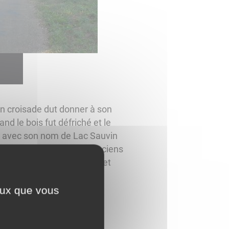
 en croisade dut donner à son
d le bois fut défriché et le
cy avec son nom de Lac Sauvin
sse de Saint-Moré". Les anciens
nu une route carrossable et
ays deux fois nommé fait
ceux que vous