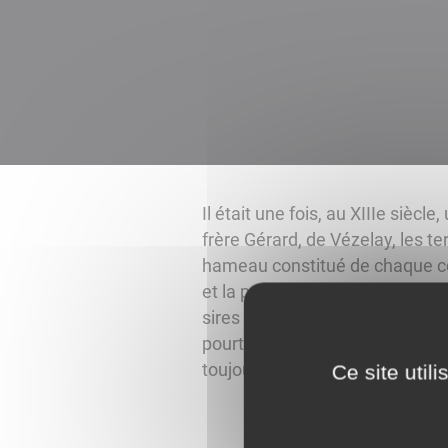
Il était une fois, au XIIIe sièc
frère Gérard, de Vézelay, les t
hameau constitué de chaque côt
et la partie est, nommée La Jar
sires ont disparu, les paroiss
pourtant rien n'a changé. Quel
toujours office de limite admini
Ce site util