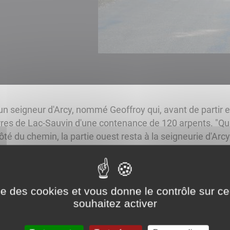
le, un seigneur d'Arcy, nommé Geoffroy qui, avant de partir
erres de Lac-Sauvin d'une contenance de 120 arpents. "Quan
é du chemin, la partie ouest resta à la seigneurie d'Ar
rie releva de la seigneurie de l'abbaye de Vézelay, paroi
es ont été transformées en communes ; le chemin est deve
le soit blanche ou macadamisée, la rue qui traverse ce p
strative.
ise des cookies et vous donne le contrôle sur 
souhaitez activer