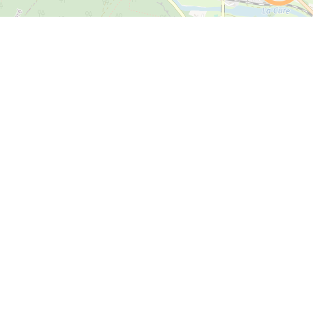
+
−
Leaflet
|
©
OpenStreetMap
contributors
S'inscrire à notre newsletter
Lettre d'information par défaut
ok
Plan du site