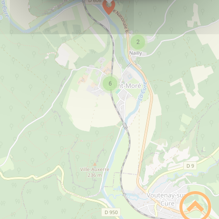
Le Club de la Cure
PLUS D'INFOS
2
tourisme
Lorenzo Construction
PLUS D'INFOS
6
Artisanats
Mairie
PLUS D'INFOS
tourisme
Restaurant "au Camp de Cora"
PLUS D'INFOS
Commerces